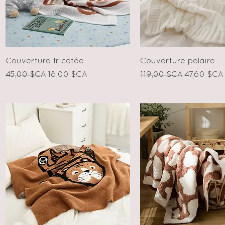
Aperçu rapide
Aperçu rapid
Couverture tricotée
Couverture polaire
Prix original
Prix promotionnel
Prix original
Prix prom
45,00 $CA
18,00 $CA
119,00 $CA
47,60 $CA