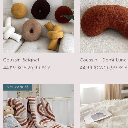
Aperçu rapide
Aperçu rapid
Coussin Beignet
Coussin - Demi Lune
Prix original
Prix promotionnel
Prix original
Prix promo
44,89 $CA
26,93 $CA
44,99 $CA
26,99 $CA
Nouveauté