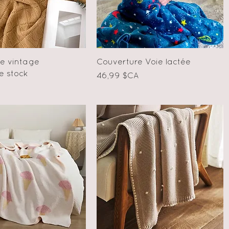
Aperçu rapide
Aperçu rapide
e vintage
Couverture Voie lactée
e stock
Prix
46,99 $CA