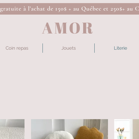
 gratuite à l'achat de 150$ + au Québec et 250$+ au 
AMOR
Coin repas
Jouets
Literie