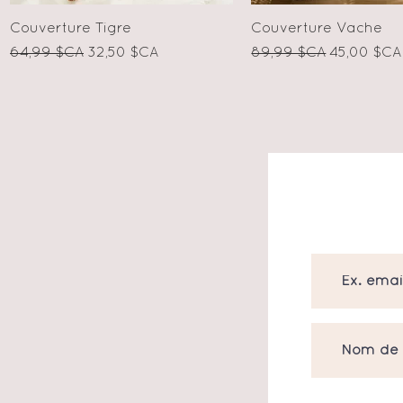
Aperçu rapide
Aperçu rapid
Couverture Tigre
Couverture Vache
Prix original
Prix promotionnel
Prix original
Prix prom
64,99 $CA
32,50 $CA
89,99 $CA
45,00 $CA