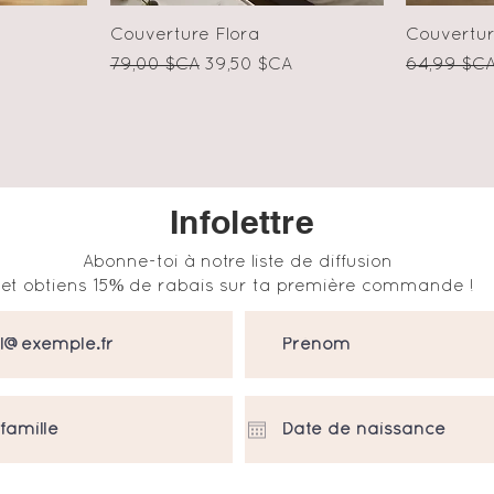
e
Aperçu rapide
Couverture Flora
Couvertur
otionnel
Prix original
Prix promotionnel
Prix origin
79,00 $CA
39,50 $CA
64,99 $C
Infolettre
Abonne-toi à notre liste de diffusion
et obtiens 15% de rabais sur ta première commande !