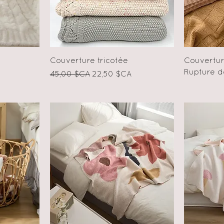
e
Aperçu rapide
Couverture tricotée
Couvertur
Rupture d
otionnel
Prix original
Prix promotionnel
45,00 $CA
22,50 $CA