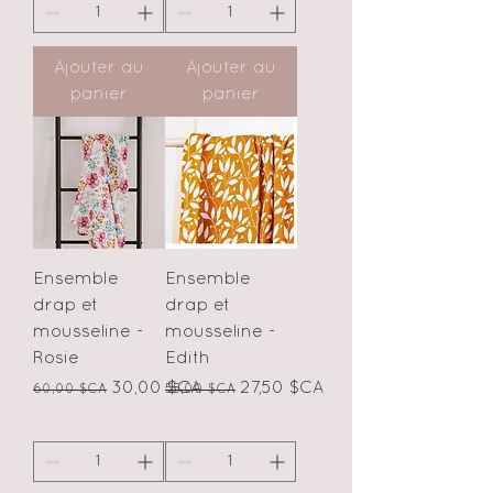
Ajouter au
Ajouter au
panier
panier
Ensemble
Ensemble
drap et
drap et
mousseline -
mousseline -
Rosie
Edith
Prix original
Prix promotionnel
Prix original
Prix promotionnel
30,00 $CA
27,50 $CA
60,00 $CA
55,00 $CA