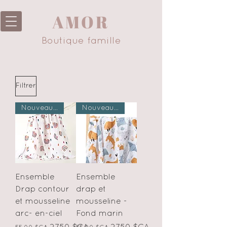
AMOR
Boutique famille
Filtrer
Nouveauté
Nouveauté
Ensemble
Ensemble
Drap contour
drap et
et mousseline
mousseline -
arc- en-ciel
Fond marin
Prix original
Prix promotionnel
Prix original
Prix promotionnel