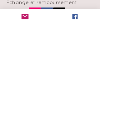
Échange et remboursement
Moyens de
paiement
Infolettre
Abonne-toi à notre liste de
diffusion
et obtiens 15% de rabais sur ta
première commande !