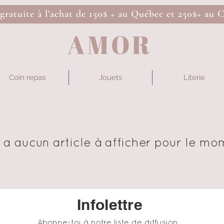
 gratuite à l'achat de 150$ + au Québec et 250$+ au 
AMOR
Coin repas
Jouets
Literie
'y a aucun article à afficher pour le mo
Infolettre
Abonne-toi à notre liste de diffusion