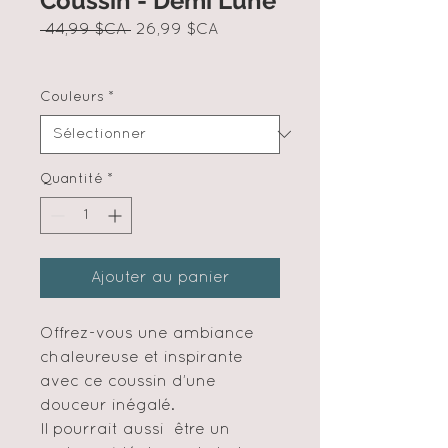
Coussin - Demi Lune
Prix
Prix
 44,99 $CA 
26,99 $CA
original
promotionnel
Couleurs
*
Quantité
*
Ajouter au panier
Offrez-vous une ambiance
chaleureuse et inspirante
avec ce coussin d’une
douceur inégalé.
Il pourrait aussi être un