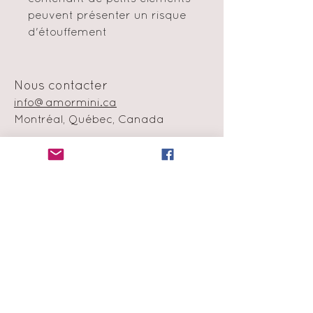
peuvent présenter un risque
d'étouffement
Nous contacter
info@amormini.ca
Montréal, Québec, Canada
Politique en matière de cookie
Échange et remboursement
Moyens de
paiement
Infolettre
Abonne-toi à notre liste de
diffusion