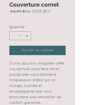
Couverture cornet
Prix
Prix
 64,99 $CA 
32,50 $CA
original
promotionnel
Quantité
*
Ajouter au panier
D’une douceur inégalée cette
couverture vous fera rêver
puisqu'elle vous donnera
l'impression d'être sur un
nuage. Lourde et
enveloppante elle vous
procurera une sensation de
confort garantie.