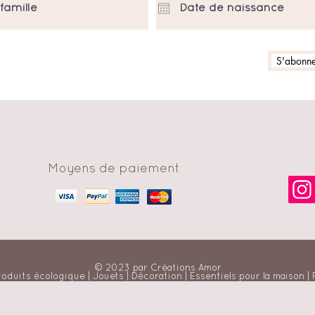
S'abonner
Moyens de paiement
© 2023 par Créations Amor
roduits écologique | Jouets | Décoration | Essentiels pour la maison |