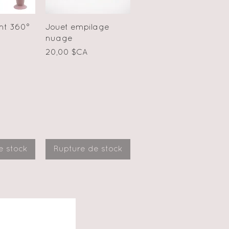
apide
Aperçu rapide
nt 360°
Jouet empilage
nuage
Prix
20,00 $CA
e stock
Rupture de stock