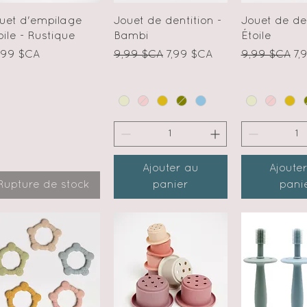
Aperçu rapide
Aperçu rapide
Aperçu r
uet d'empilage
Jouet de dentition -
Jouet de den
oile - Rustique
Bambi
Étoile
ix
Prix original
Prix promotionnel
Prix original
Pr
,99 $CA
9,99 $CA
7,99 $CA
9,99 $CA
7,
Ajouter au
Ajoute
Rupture de stock
panier
pani