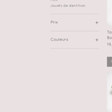
Mini
Jouets de dentition
Prix
Ta
7 $CA
20 $CA
B
Couleurs
Pr
19