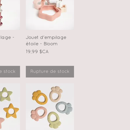
apide
Aperçu rapide
lage -
Jouet d'empilage
étoile - Bloom
Prix
19,99 $CA
e stock
Rupture de stock