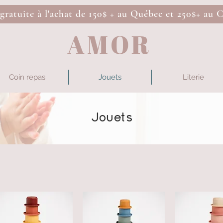
 gratuite à l'achat de 150$ + au Québec et 250$+ au 
AMOR
Coin repas
Jouets
Literie
Jouets