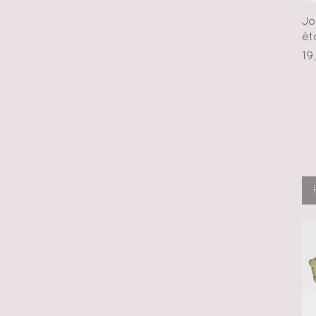
Jo
ét
Pr
19