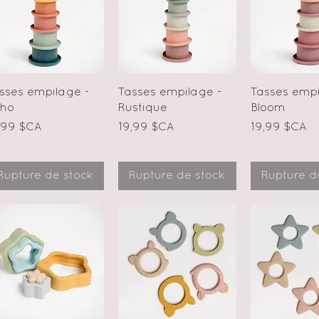
Aperçu rapide
Aperçu rapide
Aperçu r
sses empilage -
Tasses empilage -
Tasses empi
oho
Rustique
Bloom
ix
Prix
Prix
,99 $CA
19,99 $CA
19,99 $CA
Rupture de stock
Rupture de stock
Rupture d