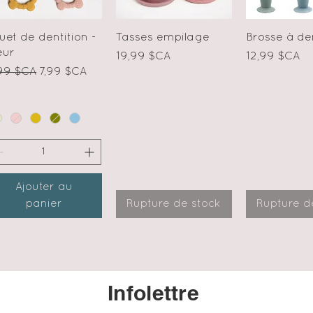
Aperçu rapide
Aperçu rapide
Aperçu r
uet de dentition -
Tasses empilage
Brosse à de
eur
Prix
Prix
19,99 $CA
12,99 $CA
ix original
Prix promotionnel
99 $CA
7,99 $CA
Ajouter au
panier
Rupture de stock
Rupture d
Infolettre