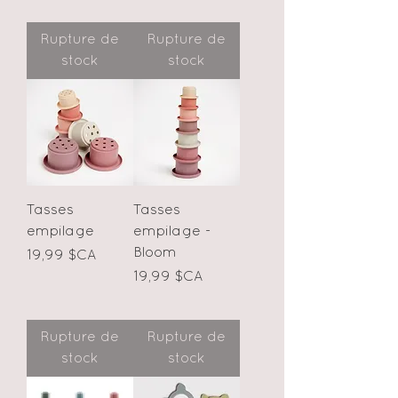
Rupture de
Rupture de
stock
stock
Tasses
Tasses
empilage
empilage -
Bloom
Prix
19,99 $CA
Prix
19,99 $CA
Rupture de
Rupture de
stock
stock