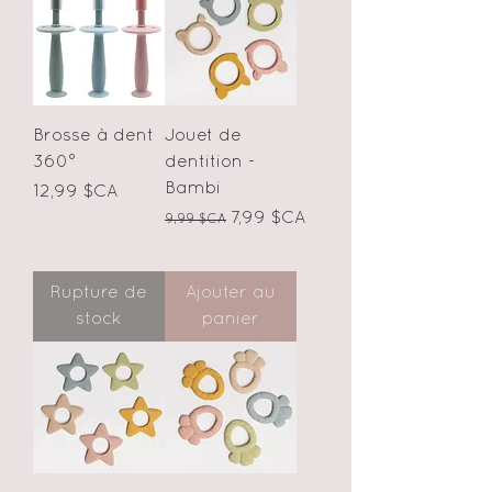
Brosse à dent
Jouet de
360°
dentition -
Bambi
Prix
12,99 $CA
Prix original
Prix promotionnel
7,99 $CA
9,99 $CA
Rupture de
Ajouter au
stock
panier