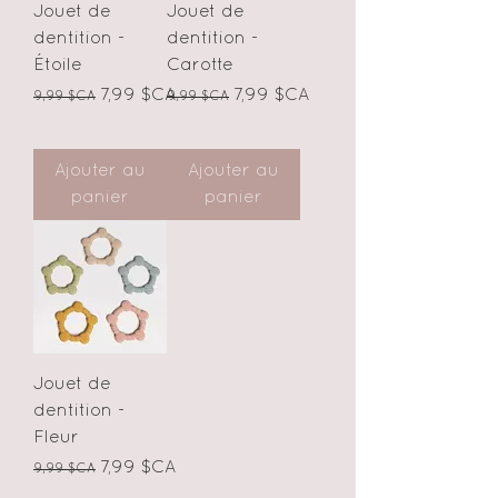
Jouet de
Jouet de
dentition -
dentition -
Étoile
Carotte
Prix original
Prix promotionnel
Prix original
Prix promotionnel
7,99 $CA
7,99 $CA
9,99 $CA
9,99 $CA
Ajouter au
Ajouter au
panier
panier
Jouet de
dentition -
Fleur
Prix original
Prix promotionnel
7,99 $CA
9,99 $CA