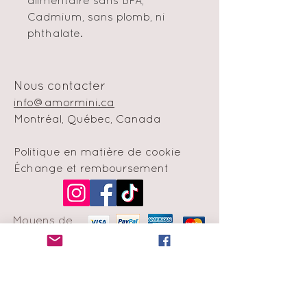
alimentaire sans BPA,
Cadmium, sans plomb, ni
phthalate.
Nous contacter
info@amormini.ca
Montréal, Québec, Canada
Politique en matière de cookie
Échange et remboursement
Moyens de
paiement
Infolettre
Abonne-toi à notre liste de
diffusion