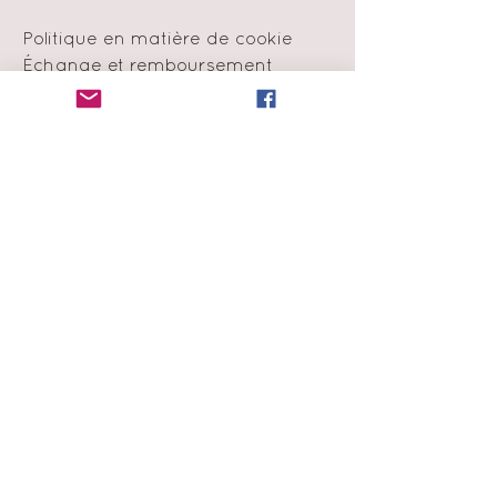
Politique en matière de cookie
Échange et remboursement
Moyens de
paiement
Infolettre
Abonne-toi à notre liste de
diffusion
et obtiens 15% de rabais sur ta
première commande !