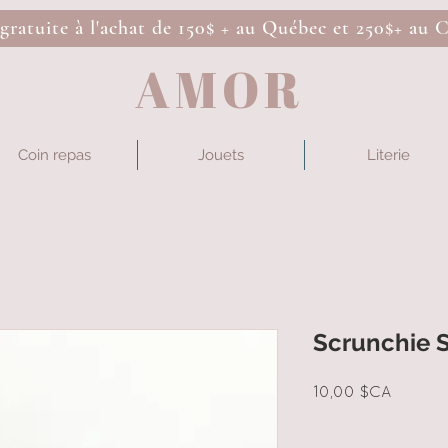
 gratuite à l'achat de 150$ + au Québec et 250$+ au 
AMOR
Coin repas
Jouets
Literie
Scrunchie S
Prix
10,00 $CA