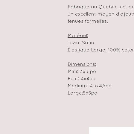
Fabriqué au Québec, cet a
un excellent moyen d’ajoute
tenues formelles.
Matériel:
Tissu: Satin
Élastique Large: 100% cot
Dimensions:
Mini: 3x3 po
Petit: 4x4po
Medium: 4,5x4,5po
Large:5x5po