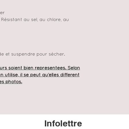
ter
Résistant au sel, au chlore, au
ide et suspendre pour sécher.
urs soient bien représentées. Selon
 utilisé, il se peut qu’elles diffèrent
es photos.
Infolettre