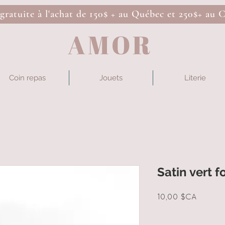
 gratuite à l'achat de 150$ + au Québec et 250$+ au 
AMOR
Coin repas
Jouets
Literie
Satin vert f
Prix
10,00 $CA