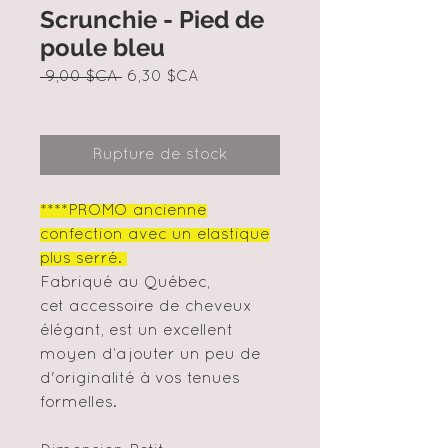
Scrunchie - Pied de
poule bleu
Prix
Prix
 9,00 $CA 
6,30 $CA
original
promotionnel
Rupture de stock
****PROMO ancienne
confection avec un elastique
plus serré.
Fabriqué au Québec,
cet accessoire de cheveux
élégant, est un excellent
moyen d’ajouter un peu de
d'originalité à vos tenues
formelles.