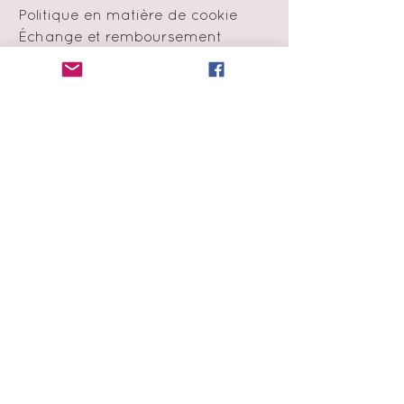
Politique en matière de cookie
Échange et remboursement
Moyens de
paiement
Infolettre
Abonne-toi à notre liste de
diffusion
et obtiens 15% de rabais sur ta
première commande !