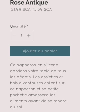
Rose Antique
Prix
Prix
 21,99 $CA 
15,39 $CA
original
promotionnel
Quantité
*
Ajouter au panier
Ce napperon en silicone
gardera votre table de tous
les dégâts. Les assiettes et
bols à ventouses collent sur
ce napperon et sa petite
pochette amassera les
aliments avant de se rendre
au sol.