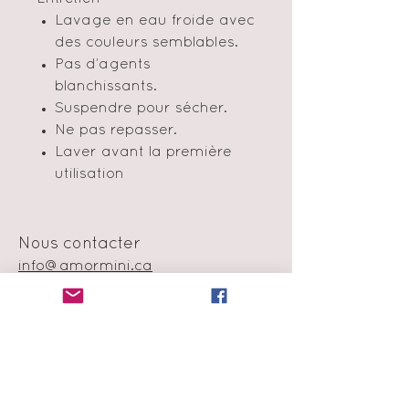
Lavage en eau froide avec
des couleurs semblables.
Pas d’agents
blanchissants.
Suspendre pour sécher.
Ne pas repasser.
Laver avant la première
utilisation
Nous contacter
info@amormini.ca
Montréal, Québec, Canada
Politique en matière de cookie
Échange et remboursement