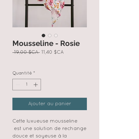
Mousseline - Rosie
Prix
Prix
 19,00 $CA 
11,40 $CA
original
promotionnel
Quantité
*
Ajouter au panier
Cette luxueuse mousseline
est une solution de rechange
douce et soyeuse à la