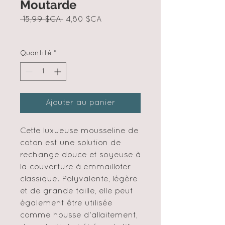
Moutarde
Prix
Prix
 15,99 $CA 
4,80 $CA
original
promotionnel
Quantité
*
Ajouter au panier
Cette luxueuse mousseline de
coton est une solution de
rechange douce et soyeuse à
la couverture à emmailloter
classique. Polyvalente, légère
et de grande taille, elle peut
également être utilisée
comme housse d'allaitement,