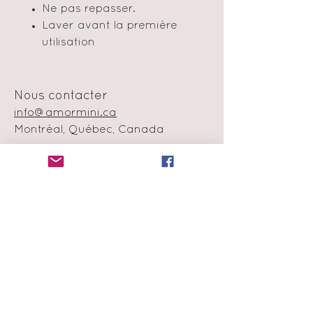
Ne pas repasser.
Laver avant la première
utilisation
Nous contacter
info@amormini.ca
Montréal, Québec, Canada
Politique en matière de cookie
Échange et remboursement
Moyens de
paiement
Infolettre
Abonne-toi à notre liste de
diffusion