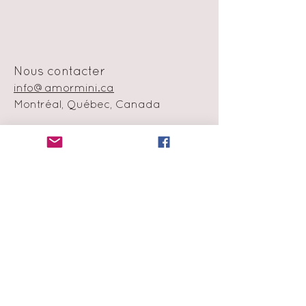
Nous contacter
info@amormini.ca
Montréal, Québec, Canada
Politique en matière de cookie
Échange et remboursement
Moyens de
paiement
Infolettre
Abonne-toi à notre liste de
diffusion
et obtiens 15% de rabais sur ta