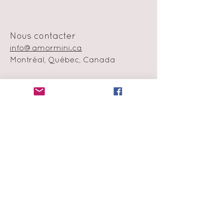
Nous contacter
info@amormini.ca
Montréal, Québec, Canada
Politique en matière de cookie
Échange et remboursement
Moyens de
paiement
Infolettre
Abonne-toi à notre liste de
diffusion
et obtiens 15% de rabais sur ta
première commande !