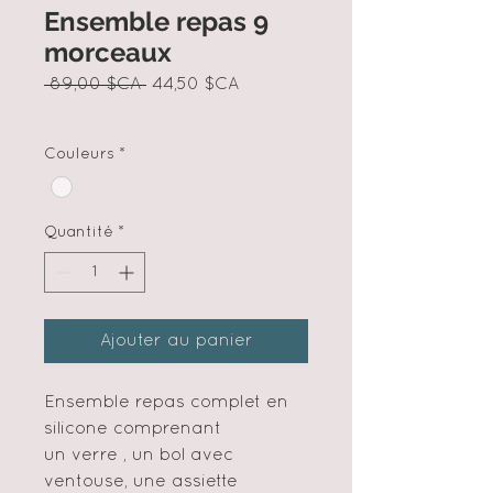
Ensemble repas 9
morceaux
Prix
Prix
 89,00 $CA 
44,50 $CA
original
promotionnel
Couleurs
*
Quantité
*
Ajouter au panier
Ensemble repas complet en
silicone comprenant
un verre , un bol avec
ventouse, une assiette