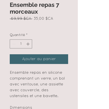
Ensemble repas 7
morceaux
Prix
Prix
 69,99 $CA 
35,00 $CA
original
promotionnel
Quantité
*
Ajouter au panier
Ensemble repas en silicone
comprenant un verre, un bol
avec ventouse, une assiette
avec couvercle, des
ustensiles et une bavette.
Dimensions