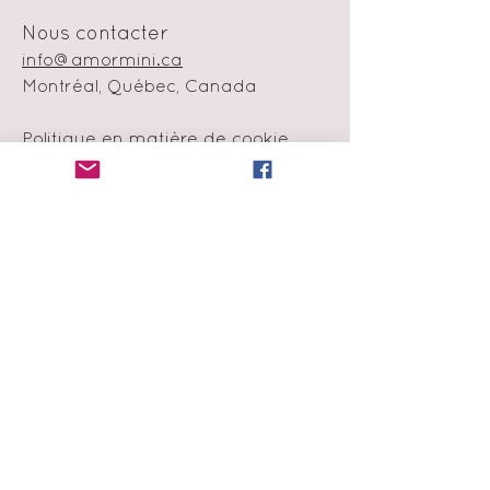
Nous contacter
info@amormini.ca
Montréal, Québec, Canada
Politique en matière de cookie
Échange et remboursement
Moyens de
paiement
Infolettre
Abonne-toi à notre liste de
diffusion
et obtiens 15% de rabais sur ta
première commande !