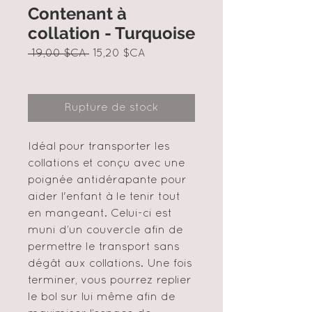
Contenant à
collation - Turquoise
Prix
Prix
 19,00 $CA 
15,20 $CA
original
promotionnel
Rupture de stock
Idéal pour transporter les
collations et conçu avec une
poignée antidérapante pour
aider l'enfant à le tenir tout
en mangeant. Celui-ci est
muni d’un couvercle afin de
permettre le transport sans
dégât aux collations. Une fois
terminer, vous pourrez replier
le bol sur lui même afin de