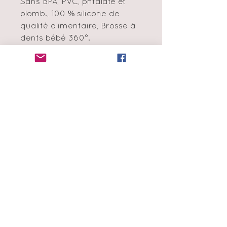
Sans BPA, PVC, phtalate et
plomb., 100 % silicone de
qualité alimentaire, Brosse à
dents bébé 360°.
Nous contacter
info@amormini.ca
Montréal, Québec, Canada
Politique en matière de cookie
Échange et remboursement
Moyens de
paiement
Infolettre
Abonne-toi à notre liste de