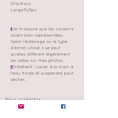
(froufrou)
Large:5x5po
*
Je m’assure que les couleurs
soient bien représentées.
Selon l’éclairage ou le type
d’écran utilisé, il se peut
qu’elles diffèrent légèrement
de celles sur mes photos.
*
Entretient : Laver à la main à
l'eau froide et suspendre pour
sécher.
Nous contacter
info@amormini.ca
Montréal, Québec, Canada