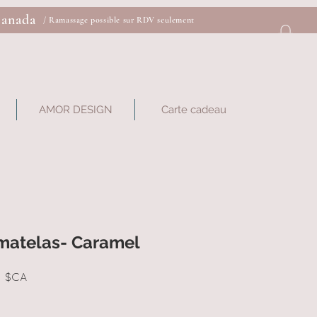
Canada
/ Ramassage possible sur RDV seulement
AMOR DESIGN
Carte cadeau
matelas- Caramel
Prix
0 $CA
al
promotionnel