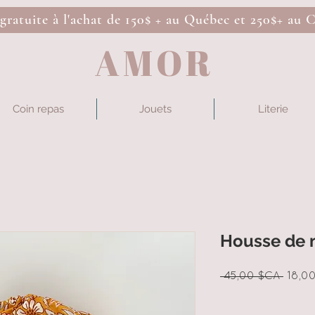
 gratuite à l'achat de 150$ + au Québec et 250$+ au 
AMOR
Coin repas
Jouets
Literie
Housse de 
Prix
 45,00 $CA 
18,0
origin