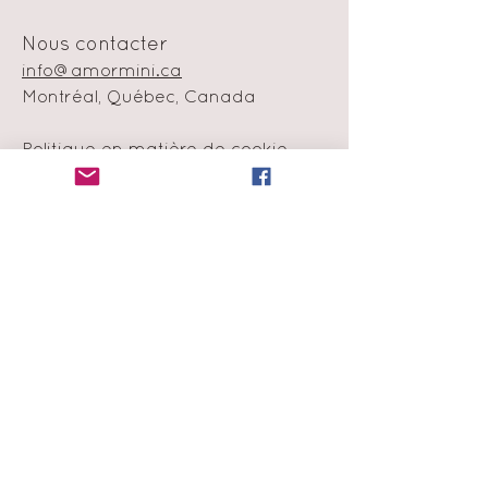
Nous contacter
info@amormini.ca
Montréal, Québec, Canada
Politique en matière de cookie
Échange et remboursement
Moyens de
paiement
Infolettre
Abonne-toi à notre liste de
diffusion
et obtiens 15% de rabais sur ta
première commande !