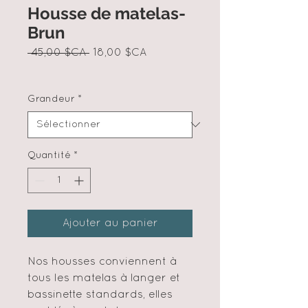
Housse de matelas-
Brun
Prix
Prix
 45,00 $CA 
18,00 $CA
original
promotionnel
Grandeur
*
Quantité
*
Ajouter au panier
Nos housses conviennent à
tous les matelas à langer et
bassinette standards, elles