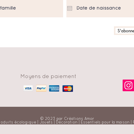
S'abonner
Moyens de paiement
© 2023 par Créations Amor
roduits écologique | Jouets | Décoration | Essentiels pour la maison |