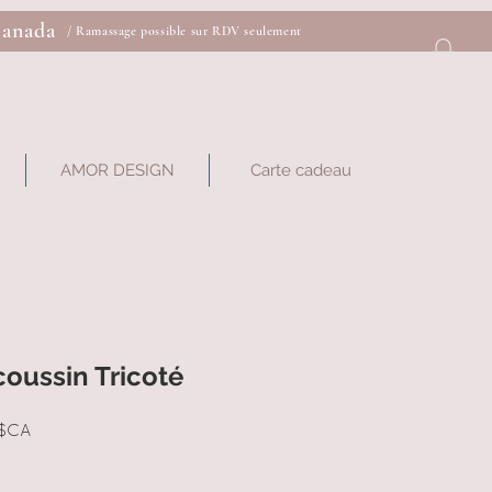
Canada
/ Ramassage possible sur RDV seulement
AMOR DESIGN
Carte cadeau
oussin Tricoté
Prix
 $CA
al
promotionnel