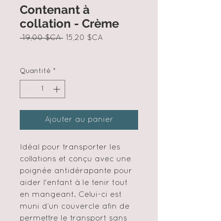
Contenant à
collation - Crème
Prix
Prix
 19,00 $CA 
15,20 $CA
original
promotionnel
Quantité
*
Ajouter au panier
Idéal pour transporter les
collations et conçu avec une
poignée antidérapante pour
aider l'enfant à le tenir tout
en mangeant. Celui-ci est
muni d’un couvercle afin de
permettre le transport sans