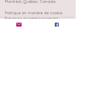
Montréal, Québec, Canada
Politique en matière de cookie
Échange et remboursement
Moyens de
paiement
Infolettre
Abonne-toi à notre liste de
diffusion
et obtiens 15% de rabais sur ta
première commande !