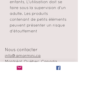
enfants, L'utilisation doit se
faire sous la supervision d'un
adulte. Les produits
contenant de petits éléments
peuvent présenter un risque
d'étouffement
Nous contacter
info@amormini.ca
Montréal, Québec, Canada
Politique en matière de cookie
Échange et remboursement
Moyens de
paiement