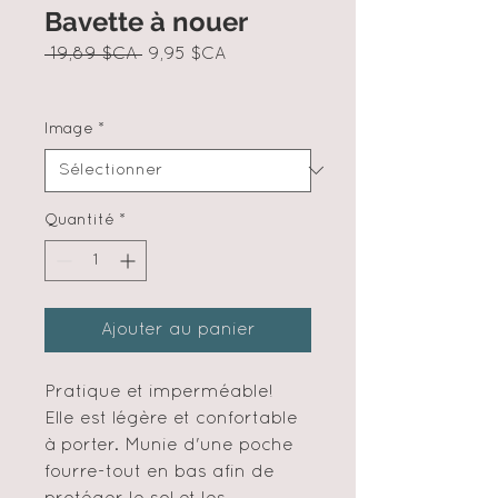
Bavette à nouer
Prix
Prix
 19,89 $CA 
9,95 $CA
original
promotionnel
Image
*
Quantité
*
Ajouter au panier
Pratique et imperméable!
Elle est légère et confortable
à porter. Munie d'une poche
fourre-tout en bas afin de