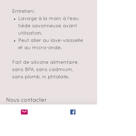
Entretien:
Lavage à la main à l'eau
tiède savonneuse avant
utilisation.
Peut aller au lave-vaisselle
et au micro-onde.
Fait de silicone alimentaire,
sans BPA, sans cadmium,
sans plomb, ni phtalate.
Nous contacter
info@amormini.ca
Montréal, Québec, Canada
Politique en matière de cookie