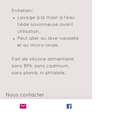
Entretien:
Lavage à la main à l'eau
tiède savonneuse avant
utilisation.
Peut aller au lave-vaisselle
et au micro-onde.
Fait de silicone alimentaire,
sans BPA, sans cadmium,
sans plomb, ni phtalate.
Nous contacter
info@amormini.ca
Montréal, Québec, Canada
Politique en matière de cookie