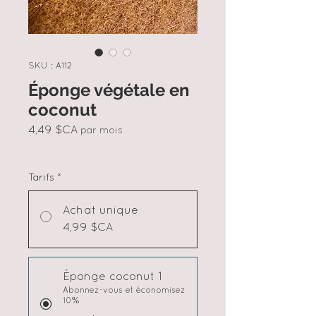
SKU : A112
Éponge végétale en
coconut
Prix
4,49 $CA
par mois
Tarifs
*
Achat unique
4,99 $CA
Éponge coconut 1
Abonnez-vous et économisez
10%